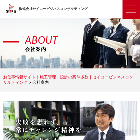
t
株式会社セイコービジネスコンサルティング
o
g
g
l
ABOUT
e
n
会社案内
a
v
i
g
a
お仕事情報サイト｜施工管理・設計の案件多数｜セイコービジネスコン
サルティング
>
会社案内
t
i
o
n