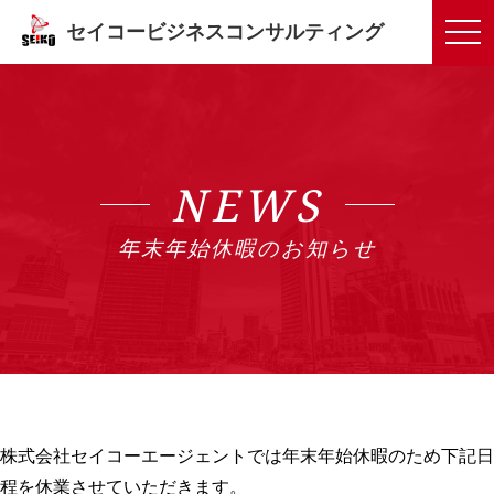
tog
セイコービジネスコンサルティング
NEWS
年末年始休暇のお知らせ
株式会社セイコーエージェントでは年末年始休暇のため下記日
程を休業させていただきます。