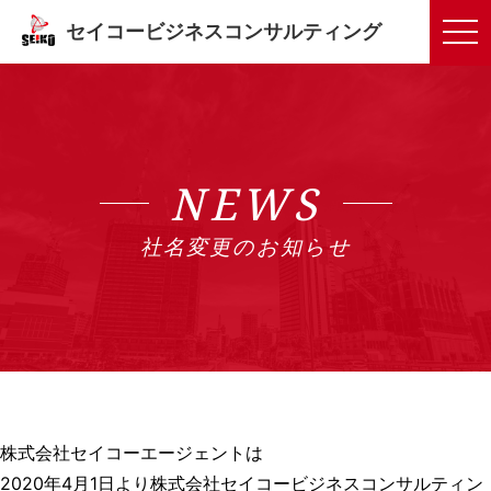
tog
セイコービジネスコンサルティング
NEWS
社名変更のお知らせ
株式会社セイコーエージェントは
2020年4月1日より株式会社セイコービジネスコンサルティン